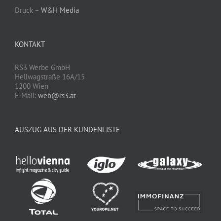
Druck –
W&H Media
KONTAKT
RS3 Werbe GmbH
Hellwagstraße 16A/15
1200 Wien
E-Mail:
web@rs3.at
AUSZUG AUS DER KUNDENLISTE