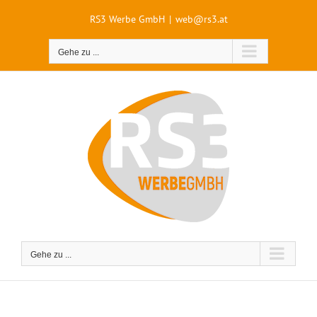
Zum
Inhalt
RS3 Werbe GmbH
|
web@rs3.at
springen
Gehe zu ...
Gehe zu ...