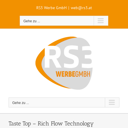
Zum
Inhalt
RS3 Werbe GmbH
|
web@rs3.at
springen
Gehe zu ...
Gehe zu ...
Taste Top – Rich Flow Technology