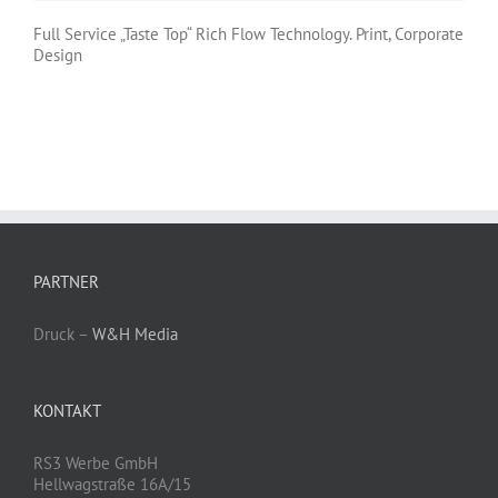
Full Service „Taste Top“ Rich Flow Technology. Print, Corporate
Design
PARTNER
Druck –
W&H Media
KONTAKT
RS3 Werbe GmbH
Hellwagstraße 16A/15